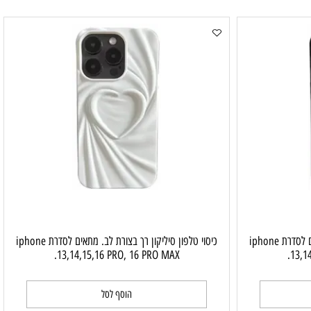
פיזור חום עם
כיסוי טלפון דוגמת רשת נושמת עבור קירור ופיזור חום עם
עים. מתאים ל iphon 13,14,15,16
Magsafe. בולם זעזועים. מתאים ל iphon 13,14,15,16
pro,16 pro max.
הוסף לסל